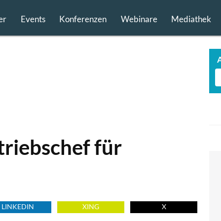
er
Events
Konferenzen
Webinare
Mediathek
riebschef für
LINKEDIN
XING
X