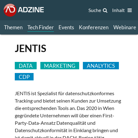
Suche
Inhalt
Themen
Tech Finder
Events
Konferenzen
Webinare
JENTIS
DATA
MARKETING
ANALYTICS
CDP
JENTIS ist Spezialist für datenschutzkonformes
Tracking und bietet seinen Kunden zur Umsetzung
die entsprechenden Tools an. Das 2020 in Wien
gegründete Unternehmen will über einen First-
Party-Data-Ansatz Datenqualität und
Datenschutzkonformität in Einklang bringen und
ist damit aktuell in der DACH-Region tätig.