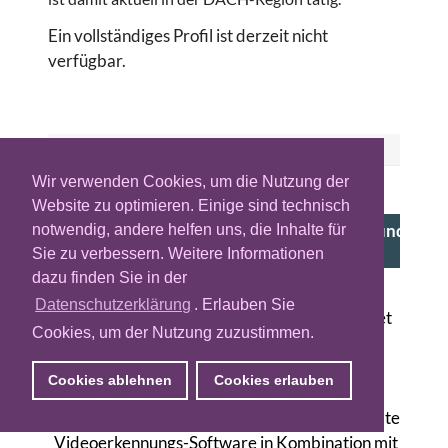
Ein vollständiges Profil ist derzeit nicht
verfügbar.
ÄHNLICHE ANBIETER
Wir verwenden Cookies, um die Nutzung der
PARTNER
Website zu optimieren. Einige sind technisch
all eyes on screens - Analyse, Optimierung und
notwendig, andere helfen uns, die Inhalte für
Planung von TV-Kampagnen
Sie zu verbessern. Weitere Informationen
dazu finden Sie in der
Zagreb (HR), Gleisdorf (AT), Karlsruhe (DE)
Datenschutzerklärung
. Erlauben Sie
all eyes on screens (vormals AdScanner) bietet
Cookies, um der Nutzung zuzustimmen.
als europäisches Unternehmen Lösungen zur
Echtzeit-Messung und -Analyse sowie KI-
Cookies ablehnen
Cookies erlauben
basierten Planung und Optimierung von TV-
und Videokampagnen an. Die selbstentwickelte
Videoerkennungs-Software in Kombination mit