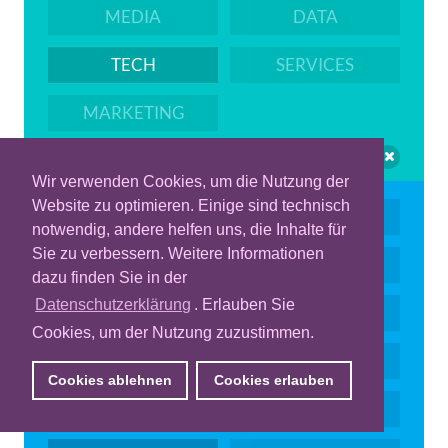
MEDIA
DATA
TECH
SERVICES
MARKETING
Wir verwenden Cookies, um die Nutzung der
Website zu optimieren. Einige sind technisch
PROGRAMMATIC
KI
notwendig, andere helfen uns, die Inhalte für
Sie zu verbessern. Weitere Informationen
DISPLAY ADS
VIDEO & CTV
dazu finden Sie in der
Datenschutzerklärung
. Erlauben Sie
MEASUREMENT
RETAIL MEDIA
Cookies, um der Nutzung zuzustimmen.
ID
AUDIO
Cookies ablehnen
Cookies erlauben
DOOH
QUALITY