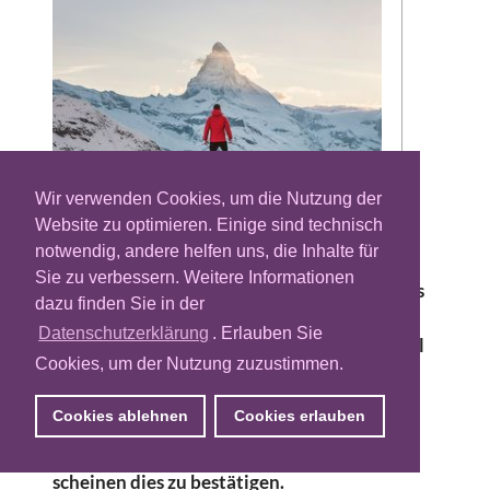
Wir verwenden Cookies, um die Nutzung der
Website zu optimieren. Einige sind technisch
Der Schweizer Online-Weinhändler
notwendig, andere helfen uns, die Inhalte für
Flaschenpost.ch will sein Performance-
Sie zu verbessern. Weitere Informationen
Marketing optimieren und setzt dazu auf das
dazu finden Sie in der
ebenfalls aus der Schweiz stammende
Datenschutzerklärung
. Erlauben Sie
Martech-Unternehmen Nexoya. Konkret soll
Cookies, um der Nutzung zuzustimmen.
die Marketing-Analytics-Plattform, die auf
künstlicher Intelligenz basiert,
Cookies ablehnen
Cookies erlauben
kanalübergreifende Werbekampagnen
effizienter steuern. Die ersten Ergebnisse
scheinen dies zu bestätigen.