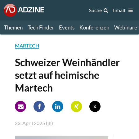
Suche
Inhalt
Themen
Tech Finder
Events
Konferenzen
Webinare
MARTECH
Schweizer Weinhändler
setzt auf heimische
Martech
x
23. April 2025 (jh)