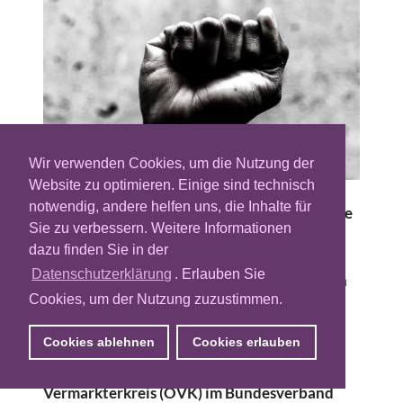
Wir verwenden Cookies, um die Nutzung der
Website zu optimieren. Einige sind technisch
notwendig, andere helfen uns, die Inhalte für
Deutschland ist der zweitgrößte europäische
Sie zu verbessern. Weitere Informationen
Markt für digitale Werbung und verfügt
dazu finden Sie in der
immer noch über ein bedeutendes
Datenschutzerklärung
. Erlauben Sie
Wachstumspotenzial, vor allem im Vergleich
Cookies, um der Nutzung zuzustimmen.
zu Großbritannien und den USA. In diesem
Jahr wird der Gesamtumsatz mit digitaler
Cookies ablehnen
Cookies erlauben
Anzeigenwerbung auf 5,467 Mrd. Euro
steigen. Dies entspricht dem Online-
Vermarkterkreis (OVK) im Bundesverband