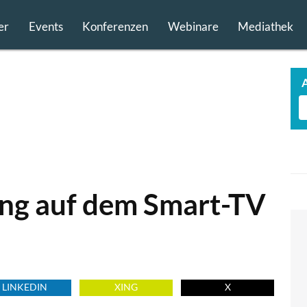
er
Events
Konferenzen
Webinare
Mediathek
ng auf dem Smart-TV
LINKEDIN
XING
X