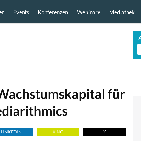
er
Events
Konferenzen
Webinare
Mediathek
 Wachstumskapital für
diarithmics
LINKEDIN
XING
X