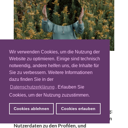
Wir verwenden Cookies, um die Nutzung der
Website zu optimieren. Einige sind technisch
Identity ist in den vergangenen Jahren zu
notwendig, andere helfen uns, die Inhalte für
einem der Trendthemen im Advertising
Sie zu verbessern. Weitere Informationen
geworden. Spätestens seitdem auch Google
dazu finden Sie in der
ankündigte, Abstand von Third-Party-
Datenschutzerklärung
. Erlauben Sie
Cookies zu nehmen, macht sich die Industrie
Cookies, um der Nutzung zuzustimmen.
Gedanken, wie sie User in Zukunft noch
identifizieren kann. Dabei geht es vor allem
Cookies ablehnen
Cookies erlauben
um zwei große Punkte in der Digitalwerbung:
Targeting, genauer gesagt die Zuordnung von
Nutzerdaten zu den Profilen, und