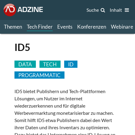
Suche
Inhalt
Themen
Tech Finder
Events
Konferenzen
Webinare
ID5
DATA
TECH
ID
PROGRAMMATIC
ID5 bietet Publishern und Tech-Plattformen
Lösungen, um Nutzer im Internet
wiederzuerkennen und für digitale
Werbevermarktung monetarisierbar zu machen.
Somit hilft ID5 etwa Publishern dabei den Wert
ihrer Daten und ihres Inventars zu optimieren.
Dazu bietet das Unternehmen eine ID-Lösung an,