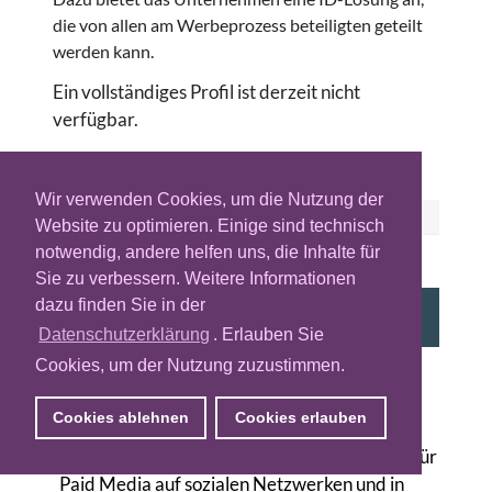
die von allen am Werbeprozess beteiligten geteilt
werden kann.
Ein vollständiges Profil ist derzeit nicht
verfügbar.
Wir verwenden Cookies, um die Nutzung der
ÄHNLICHE ANBIETER
Website zu optimieren. Einige sind technisch
notwendig, andere helfen uns, die Inhalte für
PARTNER
Sie zu verbessern. Weitere Informationen
adnomaly - Anomalie-Detection in Media-
dazu finden Sie in der
Buying-Tools
Datenschutzerklärung
. Erlauben Sie
Düsseldorf (DE)
Cookies, um der Nutzung zuzustimmen.
Das deutsche Unternehmen adnomaly bietet
Cookies ablehnen
Cookies erlauben
eine technische Lösung zur Minimierung von
Fehleinstellungen in komplexen Buying Tools für
Paid Media auf sozialen Netzwerken und in