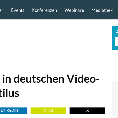
er
Events
Konferenzen
Webinare
Mediathek
t in deutschen Video-
ilus
LINKEDIN
XING
X