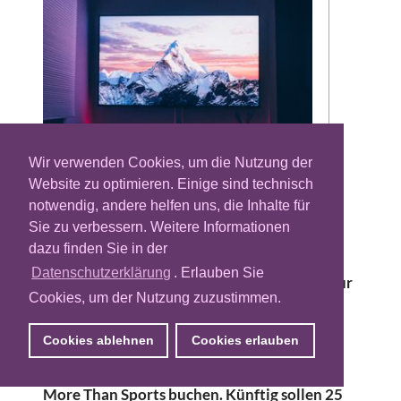
Wir verwenden Cookies, um die Nutzung der
Website zu optimieren. Einige sind technisch
Der gemeinsame Vermarkter von Axel
notwendig, andere helfen uns, die Inhalte für
Springer und Paramount, das Joint Venture
Sie zu verbessern. Weitere Informationen
Visoon, stellt das Addressable-TV-Inventar
dazu finden Sie in der
(ATV) seiner Fernsehsender mithilfe der
Datenschutzerklärung
. Erlauben Sie
Adtech-Plattform Xandr programmatisch zur
Cookies, um der Nutzung zuzustimmen.
Verfügung. Damit können Mediaeinkäufer
Banner, sogenannte Switchins, aber auch
Cookies ablehnen
Cookies erlauben
Spots im linearen TV-Programm bei Sendern
wie BILD, MTV, Anixe HD, Anixe Serie und
More Than Sports buchen. Künftig sollen 25