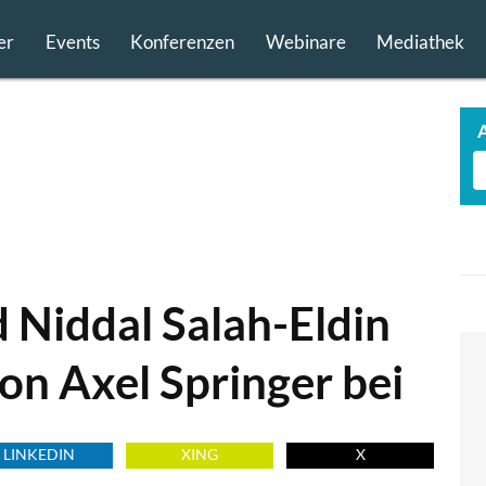
er
Events
Konferenzen
Webinare
Mediathek
 Niddal Salah-Eldin
on Axel Springer bei
LINKEDIN
XING
X