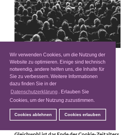
Wir verwenden Cookies, um die Nutzung der
Bislang können Werbetreibende im Internet
Website zu optimieren. Einige sind technisch
auf ein sehr spezifisches Targeting zur
notwendig, andere helfen uns, die Inhalte für
Aussteuerung ihrer digitalen
Sie zu verbessern. Weitere Informationen
Werbekampagnen zurückgreifen, das auf
dazu finden Sie in der
einem detaillierten Tracking, also der
Datenschutzerklärung
. Erlauben Sie
Nutzerverfolgung im Internet, beruht. Fürs
Cookies, um der Nutzung zuzustimmen.
Tracking werden bislang vor allem Third-
Party-Cookies eingesetzt, mit deren Hilfe
Cookies ablehnen
Cookies erlauben
zumeist das websiteübergreifende
Browsingverhalten von Usern erfasst wird.
Gleichwohl ist das Ende des Cookie-Zeitalters