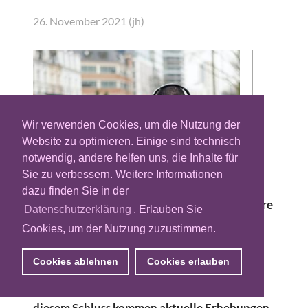
26. November 2021 (jh)
Wir verwenden Cookies, um die Nutzung der
Website zu optimieren. Einige sind technisch
notwendig, andere helfen uns, die Inhalte für
Sie zu verbessern. Weitere Informationen
dazu finden Sie in der
Für viele Deutsche gehören Musik und andere
Datenschutzerklärung
. Erlauben Sie
Audioinhalte zum festen Bestandteil des
Cookies, um der Nutzung zuzustimmen.
täglichen Lebens. Dabei nimmt der
individuelle Audiokonsum über Streaming-
Cookies ablehnen
Cookies erlauben
Anbieter deutlich zu und die Nutzung von
Audio-Streaming-Plattformen steigt. Zu
diesem Schluss kommen aktuelle Erhebungen