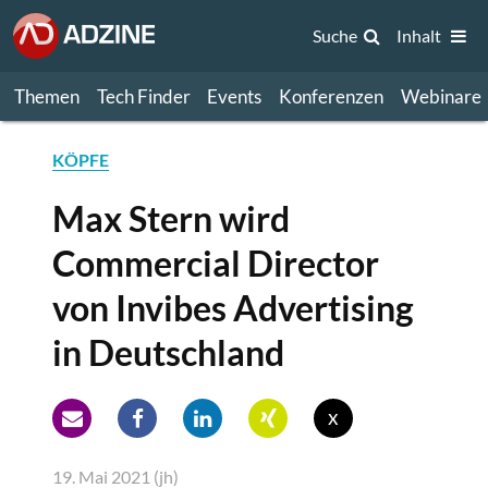
Suche
Inhalt
Themen
Tech Finder
Events
Konferenzen
Webinare
KÖPFE
Max Stern wird
Commercial Director
von Invibes Advertising
in Deutschland
x
19. Mai 2021 (jh)