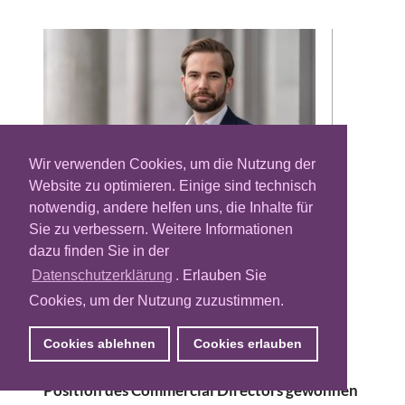
Wir verwenden Cookies, um die Nutzung der
Website zu optimieren. Einige sind technisch
notwendig, andere helfen uns, die Inhalte für
Sie zu verbessern. Weitere Informationen
Nach der Eröffnung neuer Standorte in
dazu finden Sie in der
Hamburg und Düsseldorf erweitert der
französische Adtech-Anbieter Invibes
Datenschutzerklärung
. Erlauben Sie
Advertising sein Team am bestehenden
Cookies, um der Nutzung zuzustimmen.
Firmensitz in München. Wie das
Unternehmen für In-Feed-Advertising nun
Cookies ablehnen
Cookies erlauben
bekannt gab, konnte Max Stern für die
Position des Commercial Directors gewonnen