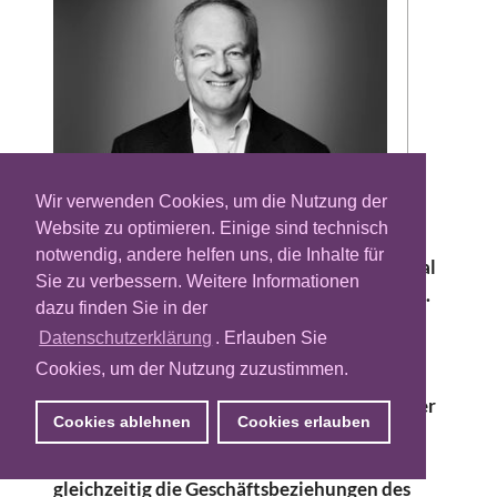
Wir verwenden Cookies, um die Nutzung der
Website zu optimieren. Einige sind technisch
Der Mess- und Analysedienstleister
notwendig, andere helfen uns, die Inhalte für
Doubleverify bekommt einen neuen Regional
Sie zu verbessern. Weitere Informationen
Vice President DACH und Zentralosteuropa.
dazu finden Sie in der
Wie das Unternehmen nun bekannt gab,
Datenschutzerklärung
. Erlauben Sie
konnte Michael Fuhrmann für die Stelle
Cookies, um der Nutzung zuzustimmen.
gewonnen werden. Fuhrmann ist seit fast 25
Jahren in der Branche tätig und wird in seiner
Cookies ablehnen
Cookies erlauben
neuen Funktion die Position von
Doubleverify in den Regionen stärken und
gleichzeitig die Geschäftsbeziehungen des