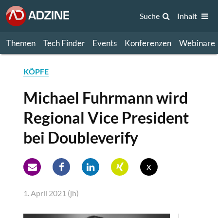
Suche
Inhalt
Themen
Tech Finder
Events
Konferenzen
Webinare
KÖPFE
Michael Fuhrmann wird
Regional Vice President
bei Doubleverify
x
1. April 2021 (jh)