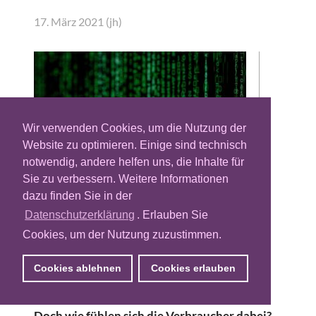
17. März 2021 (jh)
Wir verwenden Cookies, um die Nutzung der
Website zu optimieren. Einige sind technisch
notwendig, andere helfen uns, die Inhalte für
Sie zu verbessern. Weitere Informationen
dazu finden Sie in der
Werbetreibende benötigen Daten für die
Datenschutzerklärung
. Erlauben Sie
gezielte Ansprache von Verbrauchern im
Cookies, um der Nutzung zuzustimmen.
Netz. Allerdings wird dies durch
Datenschutzverordnungen und restriktive
Cookies ablehnen
Cookies erlauben
Maßnahmen von Browser-Anbietern wie
Google oder Apple zunehmend erschwert.
Doch wie fühlen sich die Verbraucher dabei?