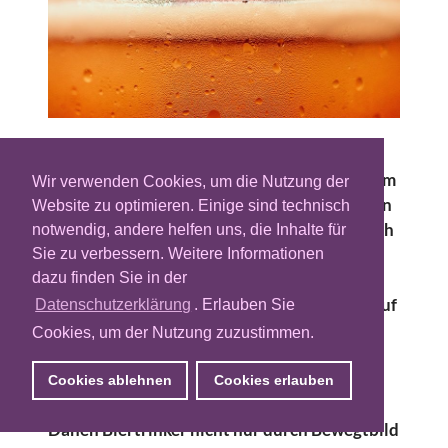
Erfolgreiche Digital-Kampagnen müssen
heute Mobile First gedacht werden. Vor allem
Wir verwenden Cookies, um die Nutzung der
Mobile Engagement Ads sind bei den Kunden
Website zu optimieren. Einige sind technisch
beliebt – denn Interaktion führt nachweislich
notwendig, andere helfen uns, die Inhalte für
zu einer deutlich stärkeren Werbewirkung.
Sie zu verbessern. Weitere Informationen
dazu finden Sie in der
Klassischerweise ist aber gerade der
Biermarkt geprägt von einer Fokussierung auf
Datenschutzerklärung
. Erlauben Sie
Kanäle wie TV, OOH, Radio oder Funk.
Cookies, um der Nutzung zuzustimmen.
Carlsberg ging für seine seit Jahren
erfolgreiche Kampagne „The Danish Way“
Cookies ablehnen
Cookies erlauben
2019 einen neuen Weg: Da überzeugten die
Dänen Biertrinker nicht nur durch Bewegtbild