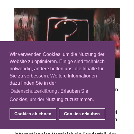
Wir verwenden Cookies, um die Nutzung der
Website zu optimieren. Einige sind technisch
notwendig, andere helfen uns, die Inhalte für
Sie zu verbessern. Weitere Informationen
dazu finden Sie in der
Zwei Jahre hat die Entwicklung gedauert, nun
Datenschutzerklärung
. Erlauben Sie
präsentiert das IAB Tech Lab den neuen
Cookies, um der Nutzung zuzustimmen.
Videostandard SIMID
und öffnet die
Kommentarphase. Ändern wird sich, auch bei
Cookies ablehnen
Cookies erlauben
finaler Veröffentlichung, wohl vorerst jedoch
nichts. Der deutsche Markt ist im