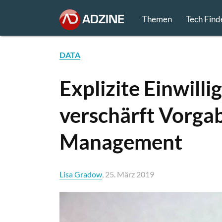
Themen
Tech Find
DATA
Explizite Einwilli
verschärft Vorga
Management
Lisa Gradow
, 25. März 2019