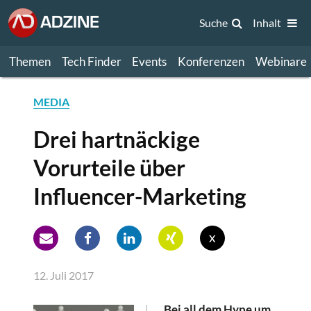
Suche
Inhalt
Themen
Tech Finder
Events
Konferenzen
Webinare
MEDIA
Drei hartnäckige
Vorurteile über
Influencer-Marketing
x
12. Juli 2017
Bei all dem Hype um