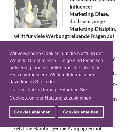
Influencer-
Marketing. Diese,
doch sehr junge
Marketing-Disziplin,
wirft für viele Werbungtreibende Fragen auf
und führt zuweilen zu falschen Annahmen.
Björn Wenzel, Gründer und Geschäftsführer
Wir verwenden Cookies, um die Nutzung der
von der Influencer-Marketing-Agentur Lucky
Website zu optimieren. Einige sind technisch
Shareman räumt mit drei Vorurteilen auf mit
notwendig, andere helfen uns, die Inhalte für
denen er sich fortwährend konfrontiert sieht.
Sie zu verbessern. Weitere Informationen
dazu finden Sie in der
Lucky Shareman ist eine Agentur für Influencer-
Datenschutzerklärung
. Erlauben Sie
Marketing aus Hamburg und versteht sich als
Cookies, um der Nutzung zuzustimmen.
Beratungs- und Umsetzungspartner für Marken
und Agenturen, die individuelle Influencer-
Cookies ablehnen
Cookies erlauben
Kampagnen realisieren möchten. Neben der
Konzeption inklusive Kreation der Storylines,
setzt die Hamburger die Kampagnen auf