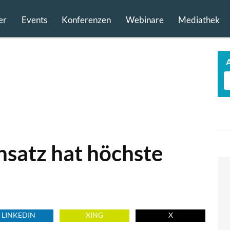
er
Events
Konferenzen
Webinare
Mediathek
satz hat höchste
LINKEDIN
XING
X