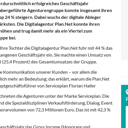
erdurschnittlich erfolgreiches Geschäftsjahr
habergeführte Agenturengruppe konnte insgesamt ihren
 24 % steigern. Dabei wuchs der digitale Ableger
ärksten. Die Digitalagentur Plan.Net konnte ihren
öhen und trug damit mehr als ein Viertel zum
ppe bei.
 Ihre Tochter die Digitalagentur Plan.Net fuhr mit 44 % das
ngenen Geschäftsjahr ein. Sie machte einen Umsatz von
tel (25,4 Prozent) des Gesamtumsatzes der Gruppe.
ie Kommunikation unserer Kunden – vor allem die
ich mehr an Bedeutung; das erklärt, warum die Plan.Net
uptgeschäftsführer von Serviceplan Florian Haller
hneten die Agenturen unter der Marke Serviceplan. Die
d die Spezialdisziplinen Verkaufsförderung, Dialog, Event
rarvolumen von 72,3 Millionen Euro. Das ist mit 42,3 %
eschäftsjahr das Gross Income (Honorare und