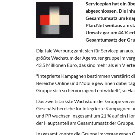
Serviceplan hat ein üb
abgeschlossen. Die in
Gesamtumsatz um knapp
Plan.Net weitaus am st
Umsatz gar um 44 % erh
Gesamtumsatz der Gru
Digitale Werbung zahlt sich für Serviceplan aus.
größte Wachstum der Agenturengruppe im verga
43,5 Millionen Euro, das sind mehr als ein Vier
"Integrierte Kampagnen bestimmen verstärkt d
Bereiche Online und Mobile gewinnen dabei tägl
Gruppe sich so hervorragend entwickelt", so Ha
Das zweitstärkste Wachstum der Gruppe verzeic
Geschäfstbereiche für integrierte Kampagnen un
und PR wuchsen insgesamt um 21 % auf ein Hono
der Hauptanteil am Gesamtumsatz der Gruppe.
Insgesamt konnte die Gruppe im vergangenen G