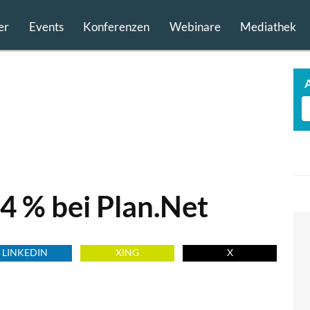
er
Events
Konferenzen
Webinare
Mediathek
4 % bei Plan.Net
LINKEDIN
XING
X