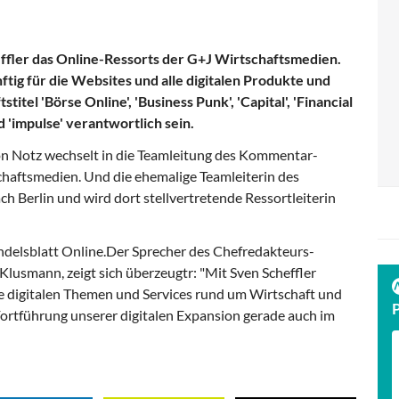
heffler das Online-Ressorts der G+J Wirtschaftsmedien.
ftig für die Websites und alle digitalen Produkte und
titel 'Börse Online', 'Business Punk', 'Capital', 'Financial
 'impulse' verantwortlich sein.
on Notz wechselt in die Teamleitung des Kommentar-
chaftsmedien. Und die ehemalige Teamleiterin des
h Berlin und wird dort stellvertretende Ressortleiterin
ndelsblatt Online.Der Sprecher des Chefredakteurs-
lusmann, zeigt sich überzeugtr: "Mit Sven Scheffler
e digitalen Themen und Services rund um Wirtschaft und
e Fortführung unserer digitalen Expansion gerade auch im