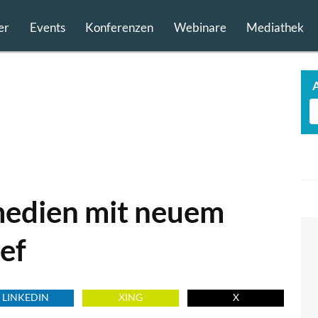
er
Events
Konferenzen
Webinare
Mediathek
medien mit neuem
ef
LINKEDIN
XING
X