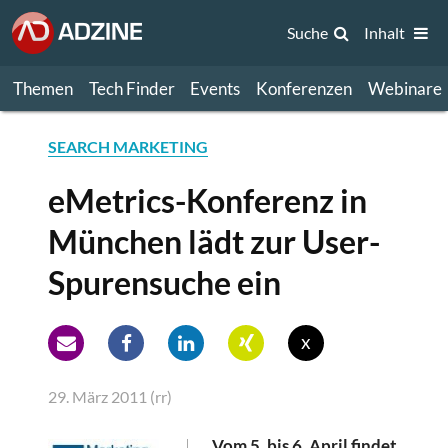
Suche
Inhalt
Themen
Tech Finder
Events
Konferenzen
Webinare
SEARCH MARKETING
eMetrics-Konferenz in
München lädt zur User-
Spurensuche ein
x
29. März 2011 (rr)
Vom 5. bis 6. April findet