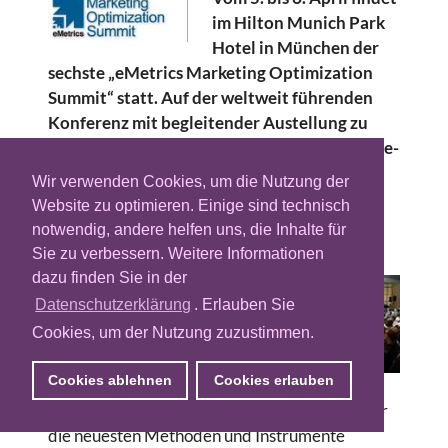
im Hilton Munich Park
Hotel in München der
sechste „eMetrics Marketing Optimization
Summit“ statt. Auf der weltweit führenden
Konferenz mit begleitender Austellung zu
Optimierung und Wertschöpfung von Online-
Marketing geht es diesmal vor allem um die
Wir verwenden Cookies, um die Nutzung der
Frage der Möglichkeiten der Nutzung von
Website zu optimieren. Einige sind technisch
User-Spuren auf unternehmenseigenen
notwendig, andere helfen uns, die Inhalte für
Online-Angeboten.
Sie zu verbessern. Weitere Informationen
dazu finden Sie in der
Online-Marketing-
Datenschutzerklärung
. Erlauben Sie
Manager und Experten
Cookies, um der Nutzung zuzustimmen.
für Web Analytics aus
Unternehmen und
Cookies ablehnen
Cookies erlauben
großen Agenturen
können sich auf der Veranstaltung wieder über
die neuesten Methoden und Instrumente