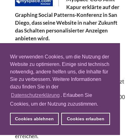
Kapur erklärte auf der
Graphing Social Patterns-Konferenz in San
Diego, dass seine Website in naher Zukunft
das Schalten personalisierter Anzeigen
anbieten wird.
Neben strukturierten Daten wie der Liste der
Wir verwenden Cookies, um die Nutzung der
eigenen Hobbys sollen dabei auch die Blog-
Website zu optimieren. Einige sind technisch
Beiträge, Freundschaftsverbindungen und
notwendig, andere helfen uns, die Inhalte für
sogar Bilder von MySpace-Nutzern zur
Sie zu verbessern. Weitere Informationen
Identifizierung spezifischer Zielgruppen genutzt
dazu finden Sie in der
werden, meldet der Branchendienst Heise.
Datenschutzerklärung
. Erlauben Sie
MySpace beschäftigt nach Kapurs Angaben 300
Cookies, um der Nutzung zuzustimmen.
Mitarbeiter mit der Akquise von Anzeigen für
die neue Werbeplattform. Gerade kleineren
Cookies ablehnen
Cookies erlauben
Unternehmen soll dabei ein besserer Weg
geboten werden potenzielle Kunden zu
erreichen.