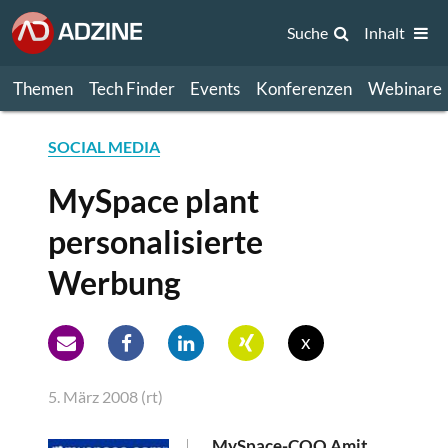
Suche
Inhalt
Themen
Tech Finder
Events
Konferenzen
Webinare
SOCIAL MEDIA
MySpace plant
personalisierte
Werbung
x
5. März 2008 (rt)
MySpace-COO Amit