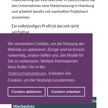
das Unternehmen eine Niederlassung in Hamburg
und arbeitet bereits mit namhaften Publishern
zusammen.
Ein vollständiges Profil ist derzeit nicht
verfügbar.
Mehr Infos:
ADZINE-Content-Partnerschaft
Wir verwenden Cookies, um die Nutzung der
mit TECH FINDER - Eintrag (
PDF Deutsch
/
Website zu optimieren. Einige sind technisch
PDF English
)
notwendig, andere helfen uns, die Inhalte für
Kontakt:
Techfinder@adzine.de
Sie zu verbessern. Weitere Informationen
dazu finden Sie in der
Datenschutzerklärung
. Erlauben Sie
Cookies, um der Nutzung zuzustimmen.
ÄHNLICHE ANBIETER
Cookies ablehnen
Cookies erlauben
PARTNER
aireal - Supply-Side-Plattform (SSP) für Audio-
Werbeslots