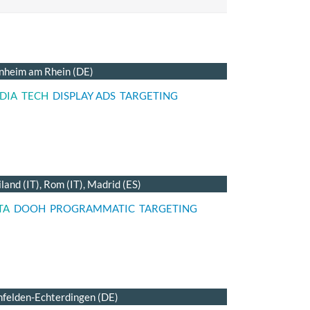
heim am Rhein (DE)
DIA
TECH
DISPLAY ADS
TARGETING
land (IT), Rom (IT), Madrid (ES)
TA
DOOH
PROGRAMMATIC
TARGETING
nfelden-Echterdingen (DE)