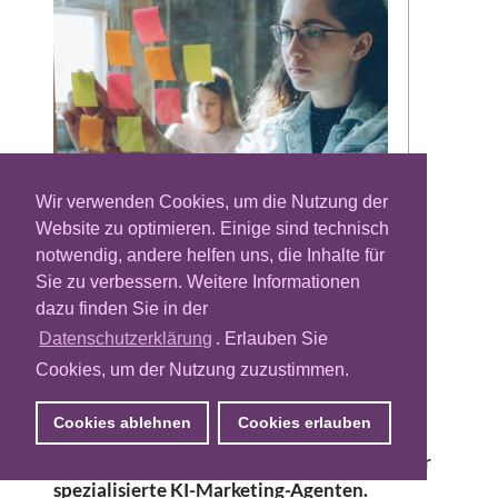
Wir verwenden Cookies, um die Nutzung der
Website zu optimieren. Einige sind technisch
Marketingabteilungen nutzen generative KI
notwendig, andere helfen uns, die Inhalte für
inzwischen im Arbeitsalltag. Der Einsatz
Sie zu verbessern. Weitere Informationen
bleibt jedoch häufig kleinteilig. Die Texte
dazu finden Sie in der
entstehen über einzelne Prompts,
Datenschutzerklärung
. Erlauben Sie
Kanalvorgaben müssen manuell ergänzt
Cookies, um der Nutzung zuzustimmen.
werden und immer wieder wird neu erklärt.
Das Berliner Technologieunternehmen
Cookies ablehnen
Cookies erlauben
Ufostart will diese Nutzung stärker
strukturieren und launcht eine Plattform für
spezialisierte KI-Marketing-Agenten.