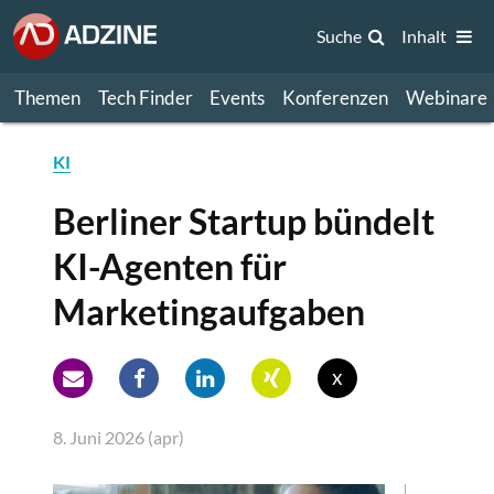
Suche
Inhalt
Themen
Tech Finder
Events
Konferenzen
Webinare
KI
Berliner Startup bündelt
KI-Agenten für
Marketingaufgaben
x
8. Juni 2026 (apr)