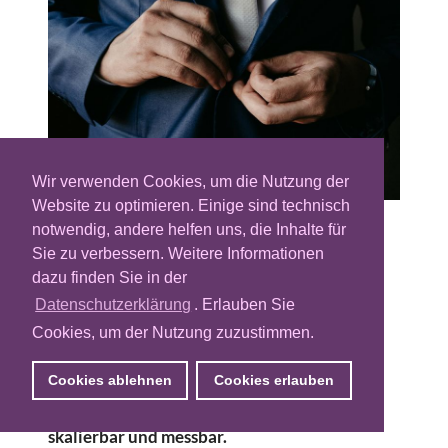
Wir verwenden Cookies, um die Nutzung der
Website zu optimieren. Einige sind technisch
notwendig, andere helfen uns, die Inhalte für
Programmatic Advertising ist im B2B-
Sie zu verbessern. Weitere Informationen
Marketing längst kein Experiment mehr.
dazu finden Sie in der
Während die Disziplin vor einigen Jahren
Datenschutzerklärung
. Erlauben Sie
noch skeptisch betrachtet wurde, zeigen
Cookies, um der Nutzung zuzustimmen.
aktuelle Entwicklungen, dass Programmatic
inzwischen zu den effizientesten Ansätzen
Cookies ablehnen
Cookies erlauben
gehört, um Entscheider:innen in
Unternehmen zu erreichen – präzise,
skalierbar und messbar.