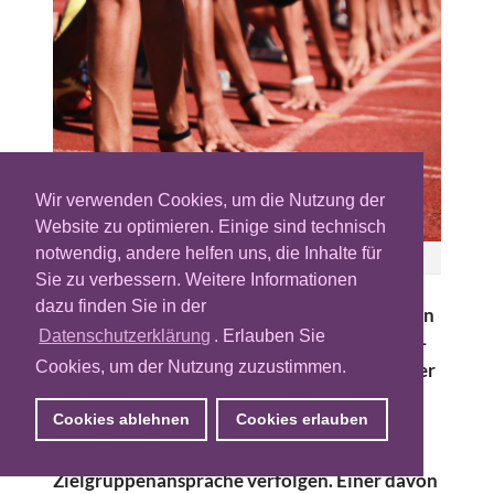
Wir verwenden Cookies, um die Nutzung der
Website zu optimieren. Einige sind technisch
notwendig, andere helfen uns, die Inhalte für
Bild: Mansong – Adobe Stock
Sie zu verbessern. Weitere Informationen
dazu finden Sie in der
Mit dem Abschied vom Third-Party-Cookie in
Datenschutzerklärung
. Erlauben Sie
greifbarer Nähe sind kontextuelle Targeting-
Cookies, um der Nutzung zuzustimmen.
Verfahren stärker in den Fokus der Advertiser
gerückt. Mittlerweile tummeln sich diverse
Cookies ablehnen
Cookies erlauben
Technologieanbieter auf dem Markt, die
verschiedene Ansätze für semantische
Zielgruppenansprache verfolgen. Einer davon