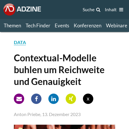
Suche
Inhalt
Themen
Tech Finder
Events
Konferenzen
Webinare
DATA
Contextual-Modelle
buhlen um Reichweite
und Genauigkeit
x
Anton Priebe, 13. Dezember 2023