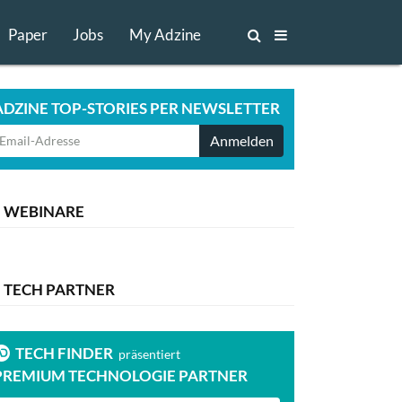
Paper
Jobs
My Adzine
ADZINE TOP-STORIES PER NEWSLETTER
Anmelden
WEBINARE
TECH PARTNER
TECH FINDER
TECH FI
präsentiert
PREMIUM TECHNOLOGIE PARTNER
PREMIUM T