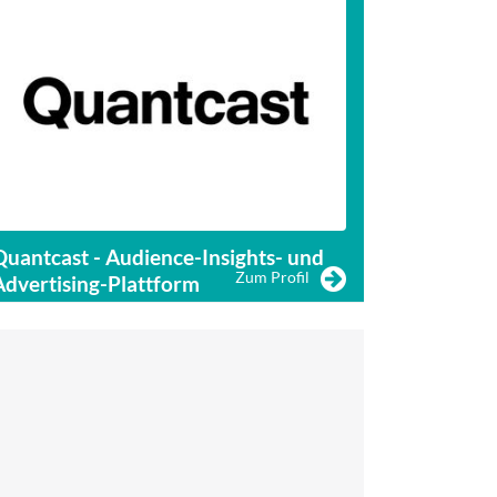
Quantcast - Audience-Insights- und
Beintoo - Da
Zum Profil
Advertising-Plattform
Mediaset G