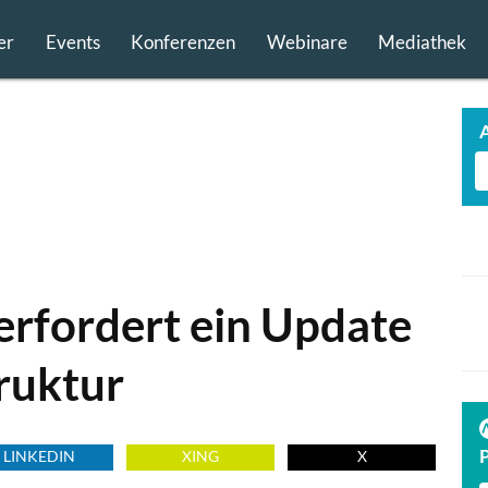
er
Events
Konferenzen
Webinare
Mediathek
 erfordert ein Update
ruktur
TECH FINDER
präsentiert
PREMIUM TECHNOLOGIE PARTNER
LINKEDIN
XING
X