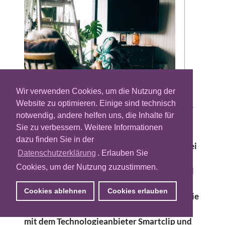
Wir verwenden Cookies, um die Nutzung der
Website zu optimieren. Einige sind technisch
Im Zuge der Verbreitung mobiler Geräte war
notwendig, andere helfen uns, die Inhalte für
lange Zeit unklar, wie sich dies auf den Big
Sie zu verbessern. Weitere Informationen
Screen und damit auf den Konsum von
dazu finden Sie in der
Bewegtbildinhalten auswirken könnte. Dabei
Datenschutzerklärung
. Erlauben Sie
wird aber zunehmend klarer, dass das TV-
Cookies, um der Nutzung zuzustimmen.
Gerät nach wie vor ein wichtiger Bestandteil
im Konsum von Video-Inhalten ist und
Cookies ablehnen
Cookies erlauben
bleiben wird. Dies zeigt auch eine neue Studie
der RTL Ad Alliance, die im Zusammenarbeit
mit dem Technologieanbieter Smartclip und