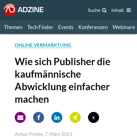
Suche
Inhalt
Themen
Tech Finder
Events
Konferenzen
Webinare
ONLINE VERMARKTUNG
Wie sich Publisher die
kaufmännische
Abwicklung einfacher
machen
x
Anton Priebe, 7. März 2023