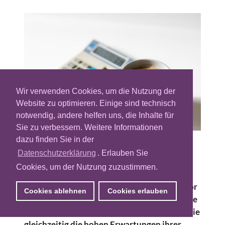
Wir verwenden Cookies, um die Nutzung der
Website zu optimieren. Einige sind technisch
notwendig, andere helfen uns, die Inhalte für
Sie zu verbessern. Weitere Informationen
dazu finden Sie in der
Das digitale Werbeökosystem wächst
Datenschutzerklärung
. Erlauben Sie
kontinuierlich und wird damit zunehmend
Cookies, um der Nutzung zuzustimmen.
unübersichtlich für die einzelnen
Marktteilnehmer. Publisher stehen heute vor
Cookies ablehnen
Cookies erlauben
der Herausforderung, eine immer komplexere
Werbevermarktung abzuwickeln, während sie
gleichzeitig die hohen Erwartungen ihrer