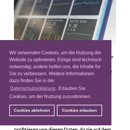
Wir verwenden Cookies, um die Nutzung der
Adieu Datensilos? Adobe probiert es. Mit der
Website zu optimieren. Einige sind technisch
Adobe Experience Platform (AEP) schlägt
notwendig, andere helfen uns, die Inhalte für
Adobe einen neuen Kurs für die Webanalyse
Sie zu verbessern. Weitere Informationen
ein. Durch ein einheitliches Datenschema
dazu finden Sie in der
lassen sich personenbezogene Daten und
Datenschutzerklärung
. Erlauben Sie
verhaltensbasierte Webdaten in der
Cookies, um der Nutzung zuzustimmen.
Plattform zentral speichern und je nach
Umfang der Einwilligung des Nutzers auch
Cookies ablehnen
Cookies erlauben
zusammenführen. Tools wie Customer
Journey Analytics und Journey Optimizer
profitieren von diesen Daten, da sie auf dem