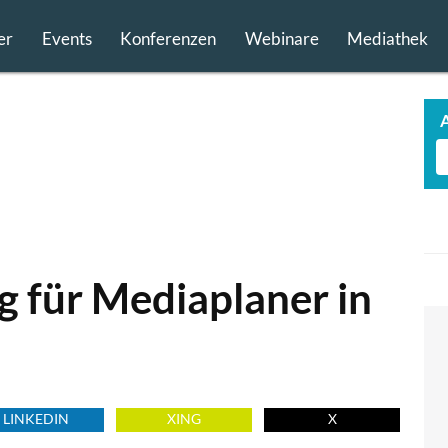
er
Events
Konferenzen
Webinare
Mediathek
g für Mediaplaner in
LINKEDIN
XING
X