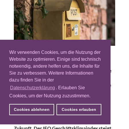
Wir verwenden Cookies, um die Nutzung der
Das Jahr 2022 brachte selten zuvor
Website zu optimieren. Einige sind technisch
dagewesene Herausforderungen für
notwendig, andere helfen uns, die Inhalte für
Onlinehändler und Marketer. Eine steigende
Sie zu verbessern. Weitere Informationen
Inflationsrate hatte Auswirkungen auf die
dazu finden Sie in der
Kaufkraft und -bereitschaft der Kunden. Die
Datenschutzerklärung
. Erlauben Sie
Rezession fiel jedoch schwächer aus als
Cookies, um der Nutzung zuzustimmen.
befürchtet. Auch wenn die Zeiten weiterhin
große Herausforderungen beinhalten und
Cookies ablehnen
Cookies erlauben
nicht krisenfrei bleiben, blinzelt die
Wirtschaft zaghaft optimistisch in die
Zukunft. Der IFO Geschäftsklimaindex steigt