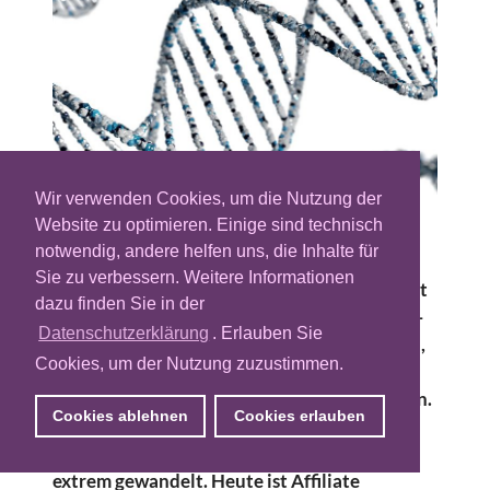
Wir verwenden Cookies, um die Nutzung der
Website zu optimieren. Einige sind technisch
Die meisten, die “Affiliate Marketing” hören,
notwendig, andere helfen uns, die Inhalte für
denken in erster Linie an Gutscheine oder
Sie zu verbessern. Weitere Informationen
Amazon-Links. Das grundsätzliche Prinzip ist
dazu finden Sie in der
zwar tatsächlich seit jeher gleich geblieben –
Datenschutzerklärung
. Erlauben Sie
eine Marke arbeitet mit Partnern zusammen,
Cookies, um der Nutzung zuzustimmen.
die Produkte oder Dienstleistungen
promoten und dafür eine Provision kassieren.
Cookies ablehnen
Cookies erlauben
Doch hat sich diese Marketingdisziplin seit
ihren Anfängen vor allem technologisch
extrem gewandelt. Heute ist Affiliate