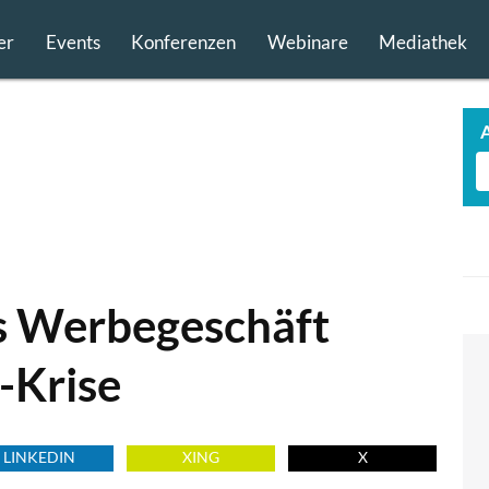
er
Events
Konferenzen
Webinare
Mediathek
s Werbegeschäft
-Krise
LINKEDIN
XING
X