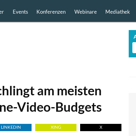
er
Events
Konferenzen
Webinare
Mediathek
hlingt am meisten
ine-Video-Budgets
LINKEDIN
XING
X