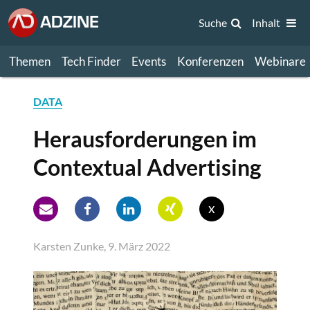
Suche
Inhalt
Themen
Tech Finder
Events
Konferenzen
Webinare
DATA
Herausforderungen im
Contextual Advertising
x
Karsten Zunke, 9. März 2022