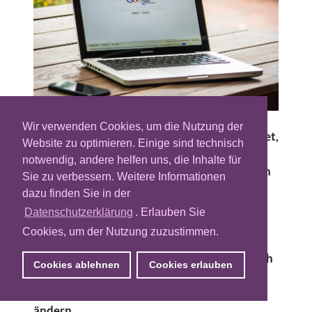
Wir verwenden Cookies, um die Nutzung der
Ende des vergangenen Jahres stellte Les Binet,
Website zu optimieren. Einige sind technisch
der wohl weltweit angesehenste Experte im
notwendig, andere helfen uns, die Inhalte für
Bereich der Werbeeffektivität, der breiteren
Sie zu verbessern. Weitere Informationen
Öffentlichkeit eine ganz besondere Metrik
dazu finden Sie in der
vor: Share of Search. Eine lebhafte Debatte
Datenschutzerklärung
. Erlauben Sie
entbrannte in englischsprachigen
Cookies, um der Nutzung zuzustimmen.
Fachblättern, denn diese Metrik ist ebenso
mächtig wie einfach zu berechnen. Ganz nach
Cookies ablehnen
Cookies erlauben
Deutschland durchgedrungen ist sie
allerdings noch nicht. Höchste Zeit, dies zu
ändern.