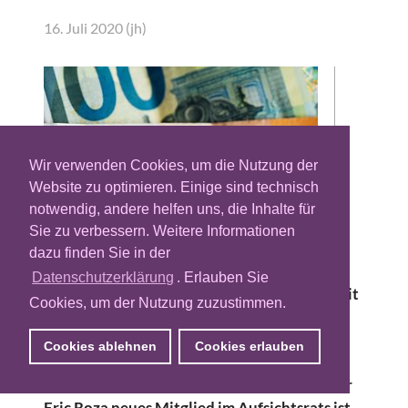
16. Juli 2020 (jh)
Wir verwenden Cookies, um die Nutzung der
Website zu optimieren. Einige sind technisch
notwendig, andere helfen uns, die Inhalte für
Sie zu verbessern. Weitere Informationen
dazu finden Sie in der
Die Identity- und Datenplattform Zeotap
Datenschutzerklärung
. Erlauben Sie
schließt eine Serie-C-Finanzierungsrunde mit
Cookies, um der Nutzung zuzustimmen.
über 37 Millionen Euro erfolgreich ab. Das
neue Kapital soll in die Plattform-Lösungen
Cookies ablehnen
Cookies erlauben
des Unternehmens fließen. Außerdem gab
Zeotap bekannt, das der Ex-Oracle-Manager
Eric Roza neues Mitglied im Aufsichtsrats ist.