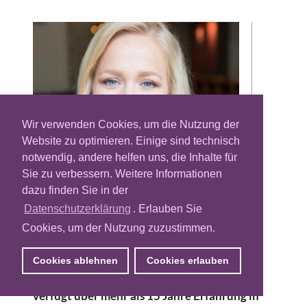
Wir verwenden Cookies, um die Nutzung der
Website zu optimieren. Einige sind technisch
notwendig, andere helfen uns, die Inhalte für
Sie zu verbessern. Weitere Informationen
Die Data-Connectivity-Plattform Liveramp
dazu finden Sie in der
ernennt einen Managing Director Publisher
Europe. Wie das Unternehmen nun bekannt
Datenschutzerklärung
. Erlauben Sie
gab, wird Zara Erismann ab sofort diese
Cookies, um der Nutzung zuzustimmen.
Position übernehmen und die Vermarktung
der Plattform-Lösungen in Europa
Cookies ablehnen
Cookies erlauben
verantworten. Die gebürtige Schweizerin
verfügt über mehr als 15 Jahre Erfahrung in