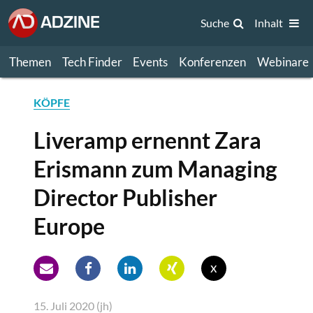
Suche
Inhalt
Themen
Tech Finder
Events
Konferenzen
Webinare
KÖPFE
Liveramp ernennt Zara
Erismann zum Managing
Director Publisher
Europe
x
15. Juli 2020 (jh)