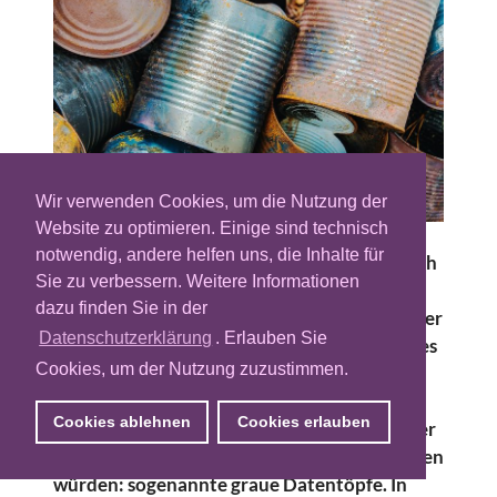
Wir verwenden Cookies, um die Nutzung der
Website zu optimieren. Einige sind technisch
notwendig, andere helfen uns, die Inhalte für
Ein Urteil als Chance. Über den Richterspruch
Sie zu verbessern. Weitere Informationen
des BGH in Sachen Planet49 ist scheinbar
dazu finden Sie in der
schon längst alles gesagt worden. Dem ist aber
Datenschutzerklärung
. Erlauben Sie
nicht so. Tatsächlich hat die Entscheidung des
Cookies, um der Nutzung zuzustimmen.
Bundesgerichthofes auch erhebliche
Auswirkung auf einen Bereich des Online-
Cookies ablehnen
Cookies erlauben
Advertisings, über den viele Branchen-Player
am liebsten den Mantel des Schweigens hüllen
würden: sogenannte graue Datentöpfe. In