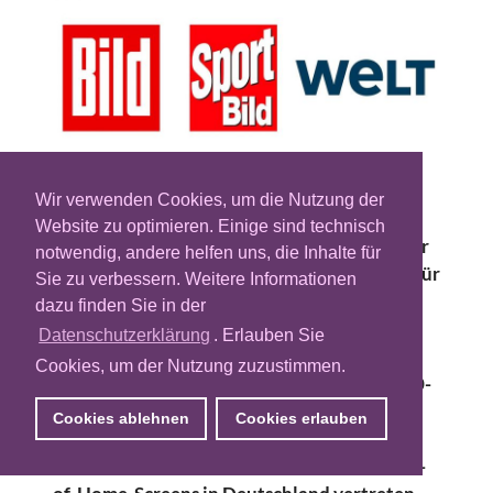
Wir verwenden Cookies, um die Nutzung der
Axel Springer hat beim Bieterverfahren der
Website zu optimieren. Einige sind technisch
DFL für die audiovisuellen Medienrechte der
notwendig, andere helfen uns, die Inhalte für
Bundesliga und 2. Bundesliga den Zuschlag für
Sie zu verbessern. Weitere Informationen
das Rechtepaket „M“ sowie das neu
dazu finden Sie in der
geschaffene Rechtepaket „DOOH“ erhalten.
Datenschutzerklärung
. Erlauben Sie
Das erstmalig ausgeschriebene Rechtepaket
Cookies, um der Nutzung zuzustimmen.
„DOOH“ ermöglicht die Verwendung von 60-
sekündigen Highlight-Videos für BILD und
Cookies ablehnen
Cookies erlauben
WELT auf digitalen Außenwerbeflächen.
WELT ist derzeit schon auf rund 25.000 Out-