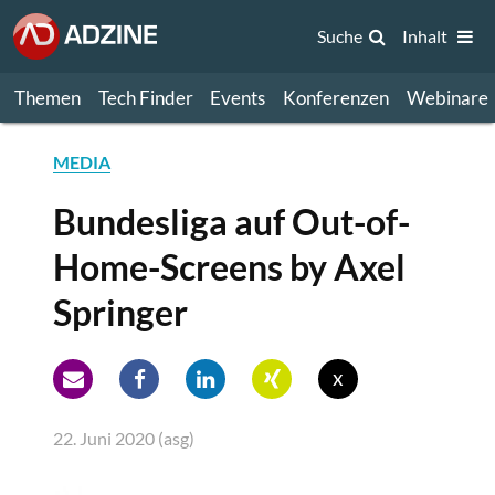
Suche
Inhalt
Themen
Tech Finder
Events
Konferenzen
Webinare
MEDIA
Bundesliga auf Out-of-
Home-Screens by Axel
Springer
x
22. Juni 2020 (asg)