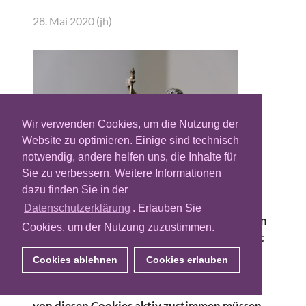
28. Mai 2020 (jh)
Wir verwenden Cookies, um die Nutzung der
Website zu optimieren. Einige sind technisch
notwendig, andere helfen uns, die Inhalte für
Sie zu verbessern. Weitere Informationen
dazu finden Sie in der
Der Bundesgerichtshof (BGH) hat sein Urteil
Datenschutzerklärung
. Erlauben Sie
gefällt: Die Zustimmung zu nicht essentiellen
Cookies, um der Nutzung zuzustimmen.
Cookies im Internet darf nicht voreingestellt
sein. Bereits im Oktober des vergangenen
Cookies ablehnen
Cookies erlauben
Jahres hatte der Europäische Gerichtshof
(EuGH) entschieden, dass User dem Setzen
von diesen Cookies aktiv zustimmen müssen.