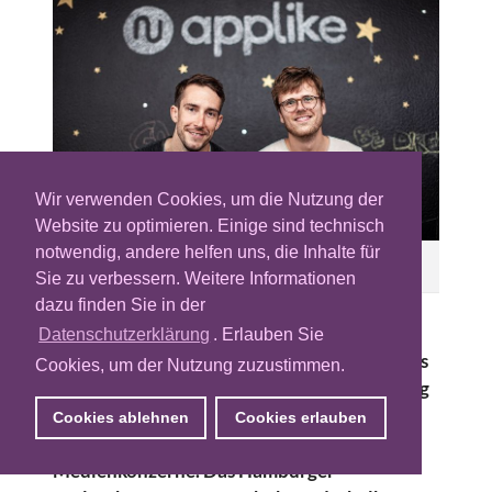
Wir verwenden Cookies, um die Nutzung der
Website zu optimieren. Einige sind technisch
notwendig, andere helfen uns, die Inhalte für
Applike-Gründer Carlo Szelinsky und Jonas
Thiemann
Sie zu verbessern. Weitere Informationen
dazu finden Sie in der
Die Nutzungsrealität von Medien hat sich in
Datenschutzerklärung
. Erlauben Sie
den letzten Jahren massiv gewandelt und das
Cookies, um der Nutzung zuzustimmen.
Smartphone ist für die deutsche Bevölkerung
längst zum universellen Alltagsbegleiter
Cookies ablehnen
Cookies erlauben
geworden. Dies erkennen auch zunehmend
Medienkonzerne. Das Hamburger