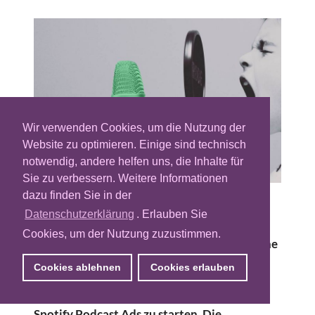
Wir verwenden Cookies, um die Nutzung der
Website zu optimieren. Einige sind technisch
notwendig, andere helfen uns, die Inhalte für
Sie zu verbessern. Weitere Informationen
dazu finden Sie in der
Spotify hat in 2019 sein Podcast-Angebot
Datenschutzerklärung
. Erlauben Sie
stark ausgebaut. Längst sind auf der
Cookies, um der Nutzung zuzustimmen.
Musikstreaming-Plattform auch gesprochene
Inhalte breit verfügbar. Im Rahmen der CES
Cookies ablehnen
Cookies erlauben
hat der Dienst verkündet, mit der
Vermarktung dieser Inhalte durch die neuen
Spotify Podcast Ads zu starten. Die