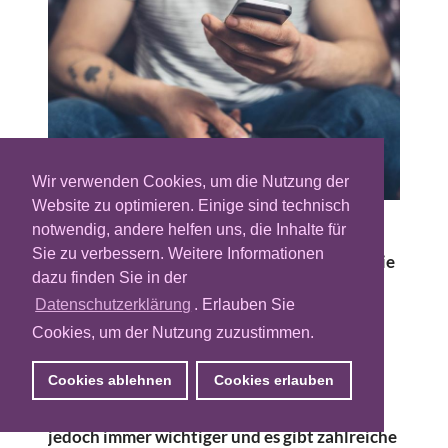
Wir verwenden Cookies, um die Nutzung der
Website zu optimieren. Einige sind technisch
notwendig, andere helfen uns, die Inhalte für
Die Bedeutung von TV-Spots wird heiß
Sie zu verbessern. Weitere Informationen
diskutiert. Abseits dieser Debatten setzen die
dazu finden Sie in der
meisten großen Marken jedoch nach wie vor
Datenschutzerklärung
. Erlauben Sie
auf längere aufwendige Werbefilme als
Cookies, um der Nutzung zuzustimmen.
zentralen Ausgangspunkt ihrer Kampagnen.
Diesen hochwertig produzierten Content
Cookies ablehnen
Cookies erlauben
auch außerhalb des Fernsehens optimal für
die digitale Verlängerung zu nutzen, wird
jedoch immer wichtiger und es gibt zahlreiche